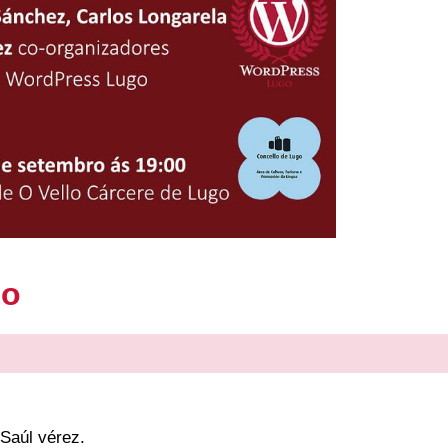
go
Saúl vérez.