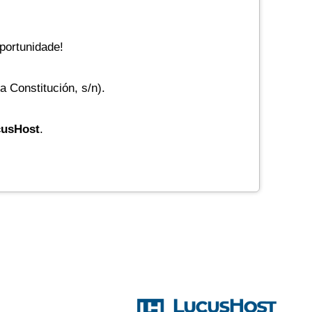
portunidade!
 Constitución, s/n).
cusHost
.