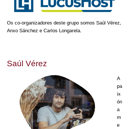
Os co-organizadores deste grupo somos Saúl Vérez,
Anxo Sánchez e Carlos Longarela.
Saúl Vérez
A
pa
ix
ón
a
m
e