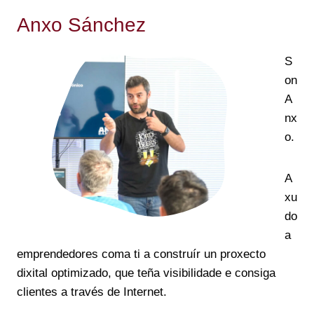
Anxo Sánchez
S
on
A
nx
o.
A
xu
do
a
emprendedores coma ti a construír un proxecto
dixital optimizado, que teña visibilidade e consiga
clientes a través de Internet.